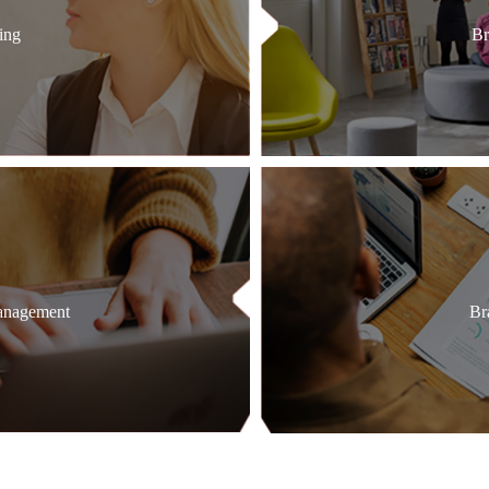
ing
Br
anagement
Br