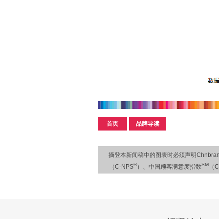
首页
品牌导读
摘登本新闻稿中的图表时必须声明Chnbrand
®
SM
（C-NPS
）、中国顾客满意度指数
（C